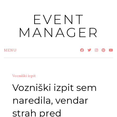
Skip
to
EVENT
content
MANAGER
MENU
Vozniški izpit
Vozniški izpit sem
naredila, vendar
strah pred