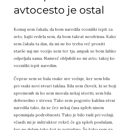
avtocesto je ostal
Komaj sem čakala, da bom naredila vozniški izpit za
avto, kajti vedela sem, da bom takrat neodvisna. Kako
sem čakala ta dan, da mi ne bo treba več prositi
starše naj me vozijo sem ter tja, ampak se bom lahko
odpeljala sama. Namreč obljubili so mi avto, takoj ko
vozniški izpit naredim.
Čeprav sem se bala vsake ure vožnje, ker sem bila
pri vsaki novi stvari takšna. Bila sem človek, ki se boji
sprememb in ko sem morala nekaj storiti, sem bila
dobesedno v stresu. Tako sem pogosto kakšna stvar
naredila tako, da se čez nekaj časa sploh nisem
spominjala podrobnosti. Tako je bilo tudi pri vožnji,
včasih mi je inštruktor rekel, če ga sploh poslušam,
ker ne delam tako kot je potrebno. Še kako sem ga