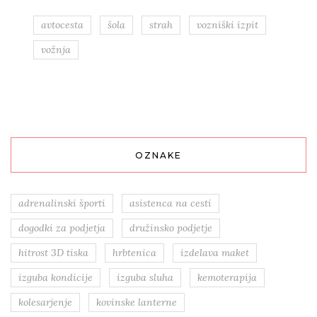
avtocesta
šola
strah
vozniški izpit
vožnja
OZNAKE
adrenalinski športi
asistenca na cesti
dogodki za podjetja
družinsko podjetje
hitrost 3D tiska
hrbtenica
izdelava maket
izguba kondicije
izguba sluha
kemoterapija
kolesarjenje
kovinske lanterne