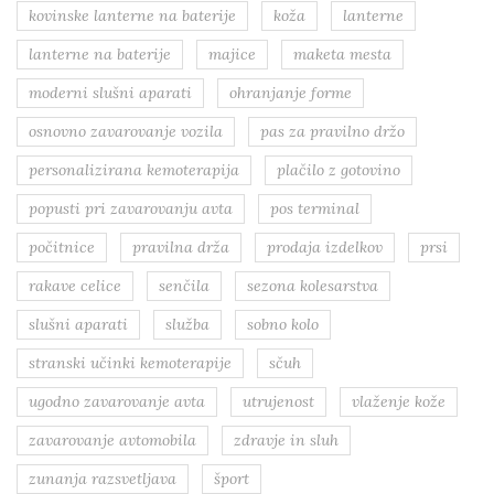
kovinske lanterne na baterije
koža
lanterne
lanterne na baterije
majice
maketa mesta
moderni slušni aparati
ohranjanje forme
osnovno zavarovanje vozila
pas za pravilno držo
personalizirana kemoterapija
plačilo z gotovino
popusti pri zavarovanju avta
pos terminal
počitnice
pravilna drža
prodaja izdelkov
prsi
rakave celice
senčila
sezona kolesarstva
slušni aparati
služba
sobno kolo
stranski učinki kemoterapije
sčuh
ugodno zavarovanje avta
utrujenost
vlaženje kože
zavarovanje avtomobila
zdravje in sluh
zunanja razsvetljava
šport