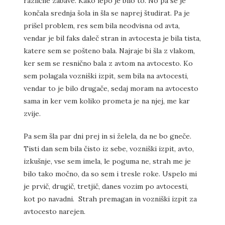
različne zabave. Kako lepo je bilo to. No pa se je
končala srednja šola in šla se naprej študirat. Pa je
prišel problem, res sem bila neodvisna od avta,
vendar je bil faks daleč stran in avtocesta je bila tista,
katere sem se pošteno bala. Najraje bi šla z vlakom,
ker sem se resnično bala z avtom na avtocesto. Ko
sem polagala vozniški izpit, sem bila na avtocesti,
vendar to je bilo drugače, sedaj moram na avtocesto
sama in ker vem koliko prometa je na njej, me kar
zvije.
Pa sem šla par dni prej in si želela, da ne bo gneče.
Tisti dan sem bila čisto iz sebe, vozniški izpit, avto,
izkušnje, vse sem imela, le poguma ne, strah me je
bilo tako močno, da so sem i tresle roke. Uspelo mi
je prvič, drugič, tretjič, danes vozim po avtocesti,
kot po navadni. Strah premagan in vozniški izpit za
avtocesto narejen.