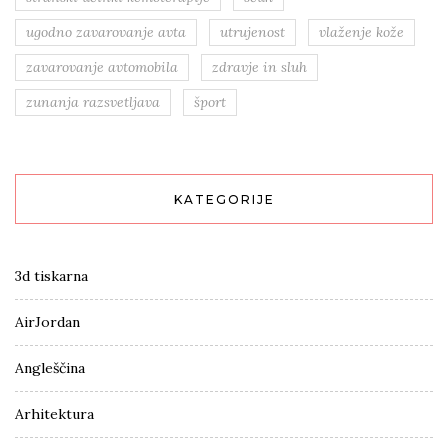
ugodno zavarovanje avta
utrujenost
vlaženje kože
zavarovanje avtomobila
zdravje in sluh
zunanja razsvetljava
šport
KATEGORIJE
3d tiskarna
AirJordan
Angleščina
Arhitektura