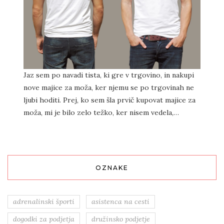
Jaz sem po navadi tista, ki gre v trgovino, in nakupi
nove majice za moža, ker njemu se po trgovinah ne
ljubi hoditi. Prej, ko sem šla prvič kupovat majice za
moža, mi je bilo zelo težko, ker nisem vedela,…
OZNAKE
adrenalinski športi
asistenca na cesti
dogodki za podjetja
družinsko podjetje