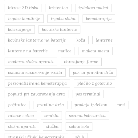
hitrost 3D tiska
hrbtenica
izdelava maket
izguba kondicije
izguba sluha
kemoterapija
kolesarjenje
kovinske lanterne
kovinske lanterne na baterije
koža
lanterne
lanterne na baterije
majice
maketa mesta
moderni slušni aparati
ohranjanje forme
osnovno zavarovanje vozila
pas za pravilno držo
personalizirana kemoterapija
plačilo z gotovino
popusti pri zavarovanju avta
pos terminal
počitnice
pravilna drža
prodaja izdelkov
prsi
rakave celice
senčila
sezona kolesarstva
slušni aparati
služba
sobno kolo
stranski učinki kemoterapije
sčuh