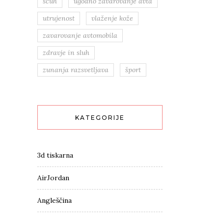
sčuh
ugodno zavarovanje avta
utrujenost
vlaženje kože
zavarovanje avtomobila
zdravje in sluh
zunanja razsvetljava
šport
KATEGORIJE
3d tiskarna
AirJordan
Angleščina