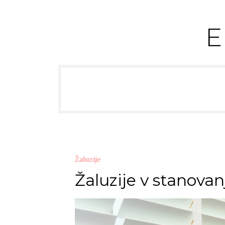
Skip
to
content
Žaluzije
Žaluzije v stanovan