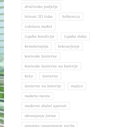
družinsko podjetje
hitrost 3D tiska
hrbtenica
izdelava maket
izguba kondicije
izguba sluha
kemoterapija
kolesarjenje
kovinske lanterne
kovinske lanterne na baterije
koža
lanterne
lanterne na baterije
majice
maketa mesta
moderni slušni aparati
ohranjanje forme
osnovno zavarovanje vozila