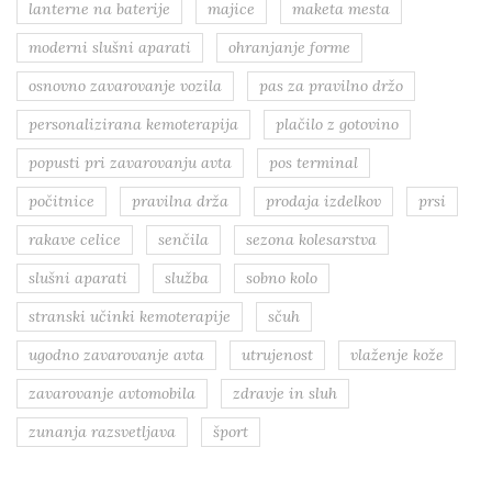
lanterne na baterije
majice
maketa mesta
moderni slušni aparati
ohranjanje forme
osnovno zavarovanje vozila
pas za pravilno držo
personalizirana kemoterapija
plačilo z gotovino
popusti pri zavarovanju avta
pos terminal
počitnice
pravilna drža
prodaja izdelkov
prsi
rakave celice
senčila
sezona kolesarstva
slušni aparati
služba
sobno kolo
stranski učinki kemoterapije
sčuh
ugodno zavarovanje avta
utrujenost
vlaženje kože
zavarovanje avtomobila
zdravje in sluh
zunanja razsvetljava
šport