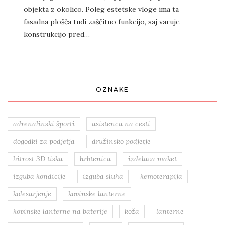
objekta z okolico. Poleg estetske vloge ima ta
fasadna plošča tudi zaščitno funkcijo, saj varuje
konstrukcijo pred…
OZNAKE
adrenalinski športi
asistenca na cesti
dogodki za podjetja
družinsko podjetje
hitrost 3D tiska
hrbtenica
izdelava maket
izguba kondicije
izguba sluha
kemoterapija
kolesarjenje
kovinske lanterne
kovinske lanterne na baterije
koža
lanterne