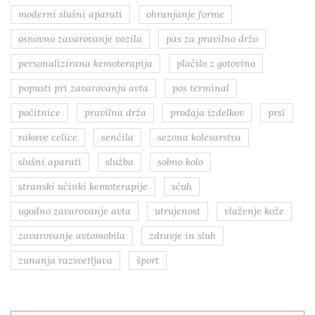
moderni slušni aparati
ohranjanje forme
osnovno zavarovanje vozila
pas za pravilno držo
personalizirana kemoterapija
plačilo z gotovino
popusti pri zavarovanju avta
pos terminal
počitnice
pravilna drža
prodaja izdelkov
prsi
rakave celice
senčila
sezona kolesarstva
slušni aparati
služba
sobno kolo
stranski učinki kemoterapije
sčuh
ugodno zavarovanje avta
utrujenost
vlaženje kože
zavarovanje avtomobila
zdravje in sluh
zunanja razsvetljava
šport