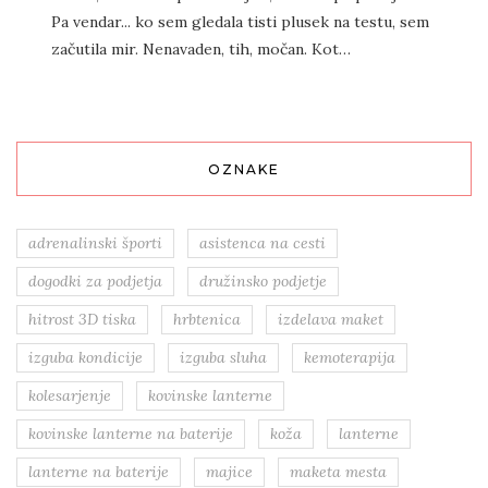
Pa vendar... ko sem gledala tisti plusek na testu, sem
začutila mir. Nenavaden, tih, močan. Kot…
OZNAKE
adrenalinski športi
asistenca na cesti
dogodki za podjetja
družinsko podjetje
hitrost 3D tiska
hrbtenica
izdelava maket
izguba kondicije
izguba sluha
kemoterapija
kolesarjenje
kovinske lanterne
kovinske lanterne na baterije
koža
lanterne
lanterne na baterije
majice
maketa mesta