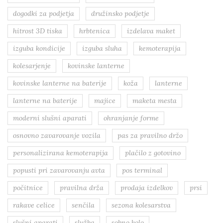
dogodki za podjetja
družinsko podjetje
hitrost 3D tiska
hrbtenica
izdelava maket
izguba kondicije
izguba sluha
kemoterapija
kolesarjenje
kovinske lanterne
kovinske lanterne na baterije
koža
lanterne
lanterne na baterije
majice
maketa mesta
moderni slušni aparati
ohranjanje forme
osnovno zavarovanje vozila
pas za pravilno držo
personalizirana kemoterapija
plačilo z gotovino
popusti pri zavarovanju avta
pos terminal
počitnice
pravilna drža
prodaja izdelkov
prsi
rakave celice
senčila
sezona kolesarstva
slušni aparati
služba
sobno kolo