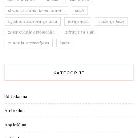
stranski učinki kemoterapije
sčuh
ugodno zavarovanje avta
utrujenost
vlaženje kože
zavarovanje avtomobila
zdravje in sluh
zunanja razsvetljava
šport
KATEGORIJE
3d tiskarna
AirJordan
Angleščina