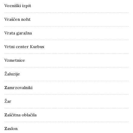
Vozniški izpit
Vraščen noht
Vrata garažna
Vrtni center Kurbus
Vzmetnice
Žaluzije
Zamrzovalniki
Žar
Zaščitna oblačila
Zaslon