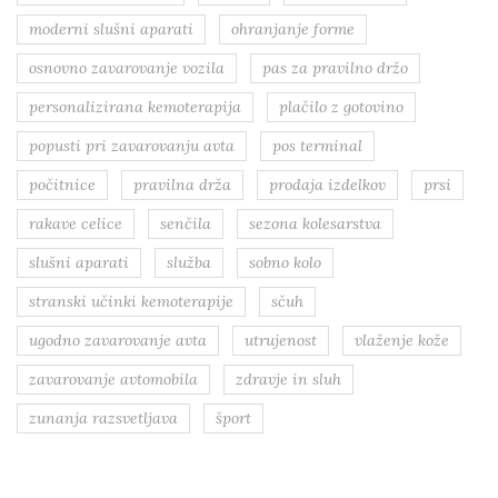
moderni slušni aparati
ohranjanje forme
osnovno zavarovanje vozila
pas za pravilno držo
personalizirana kemoterapija
plačilo z gotovino
popusti pri zavarovanju avta
pos terminal
počitnice
pravilna drža
prodaja izdelkov
prsi
rakave celice
senčila
sezona kolesarstva
slušni aparati
služba
sobno kolo
stranski učinki kemoterapije
sčuh
ugodno zavarovanje avta
utrujenost
vlaženje kože
zavarovanje avtomobila
zdravje in sluh
zunanja razsvetljava
šport