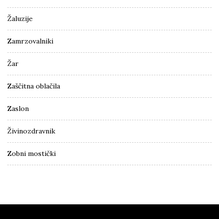
Žaluzije
Zamrzovalniki
Žar
Zaščitna oblačila
Zaslon
Živinozdravnik
Zobni mostički