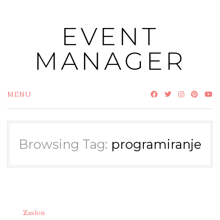
Skip
to
EVENT
content
MANAGER
MENU
Browsing Tag:
programiranje
Zaslon