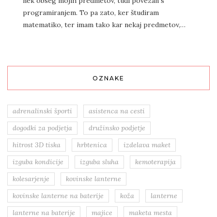
nek obseg mojih predmetov, tudi povezan s
programiranjem. To pa zato, ker študiram
matematiko, ter imam tako kar nekaj predmetov,…
OZNAKE
adrenalinski športi
asistenca na cesti
dogodki za podjetja
družinsko podjetje
hitrost 3D tiska
hrbtenica
izdelava maket
izguba kondicije
izguba sluha
kemoterapija
kolesarjenje
kovinske lanterne
kovinske lanterne na baterije
koža
lanterne
lanterne na baterije
majice
maketa mesta