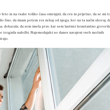
leto in na vsake toliko časa omenjati, da res ni prijetno, da se mi t
ilo fino, da imam potem res nekaj od njega, ker na ta način skoraj, d
a, dokazala, da sem imela prav, kar sem lastnici konstantno govorila
se je izognila naložbi. Najemodajalci so danes navajeni vseh možnih
irajo.