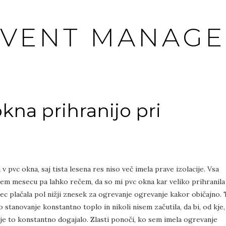
EVENT MANAGE
kna prihranijo pri
 pvc okna, saj tista lesena res niso več imela prave izolacije. Vsa
enem mesecu pa lahko rečem, da so mi pvc okna kar veliko prihranila
sec plačala pol nižji znesek za ogrevanje ogrevanje kakor običajno. 
lo stanovanje konstantno toplo in nikoli nisem začutila, da bi, od kje,
mi je to konstantno dogajalo. Zlasti ponoči, ko sem imela ogrevanje