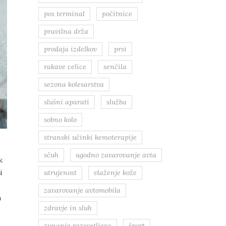
pos terminal
počitnice
pravilna drža
prodaja izdelkov
prsi
rakave celice
senčila
sezona kolesarstva
slušni aparati
služba
sobno kolo
stranski učinki kemoterapije
sčuh
ugodno zavarovanje avta
k
i
utrujenost
vlaženje kože
zavarovanje avtomobila
m
zdravje in sluh
zunanja razsvetljava
šport