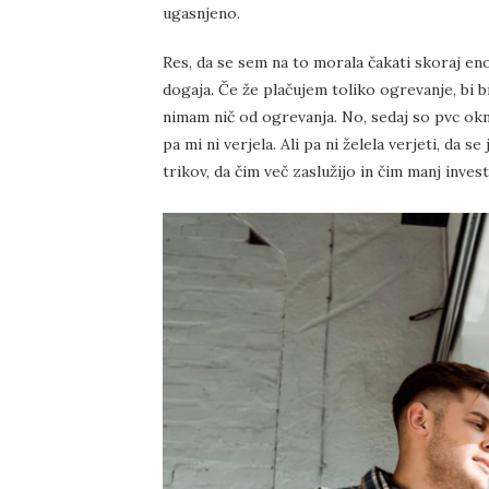
ugasnjeno.
Res, da se sem na to morala čakati skoraj eno 
dogaja. Če že plačujem toliko ogrevanje, bi b
nimam nič od ogrevanja. No, sedaj so pvc okn
pa mi ni verjela. Ali pa ni želela verjeti, da 
trikov, da čim več zaslužijo in čim manj invest