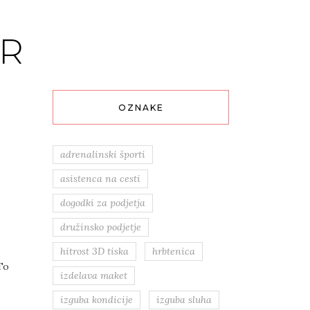
R
OZNAKE
adrenalinski športi
asistenca na cesti
dogodki za podjetja
družinsko podjetje
hitrost 3D tiska
hrbtenica
To
izdelava maket
izguba kondicije
izguba sluha