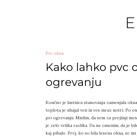
Skip
to
content
Pvc okna
Kako lahko pvc o
ogrevanju
Končno je lastnica stanovanja zamenjala okna v
toplota je uhajal ven in ves mraz notri. Po 
pri ogrevanju. Mislim, da sem za prejšnji me
je zelo velika razlika. Da ne omenim, da je bi
kaj pihalo. Prej, ko so bila lesena okna, se 