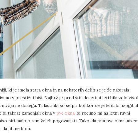
ši, ki je imela stara okna in na nekaterih delih se je že nabirala
ivimo v prestižni hiši. Najbrž je pred štiridesetimi leti bila zelo viso
ivoja ne dosega. Ti lastniki so se pa, kolikor se je le dalo, izogibal
e bi takrat zamenjali okna v
pvc okna
, bi recimo mi na letni ravni
iso niti malo o tem želeli pogovarjati. Tako, da tam pvc okna, nise
, da jih ne bom.