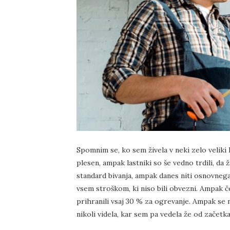
Spomnim se, ko sem živela v neki zelo veliki hi
plesen, ampak lastniki so še vedno trdili, da ž
standard bivanja, ampak danes niti osnovnega n
vsem stroškom, ki niso bili obvezni. Ampak č
prihranili vsaj 30 % za ogrevanje. Ampak se n
nikoli videla, kar sem pa vedela že od začetka