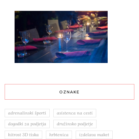
OZNAKE
adrenalinski športi
asistenca na cesti
dogodki za podjetja
družinsko podjetje
hitrost 3D tiska
hrbtenica
izdelava maket