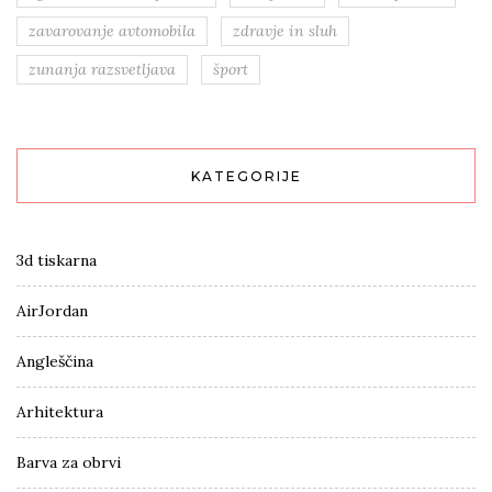
zavarovanje avtomobila
zdravje in sluh
zunanja razsvetljava
šport
KATEGORIJE
3d tiskarna
AirJordan
Angleščina
Arhitektura
Barva za obrvi