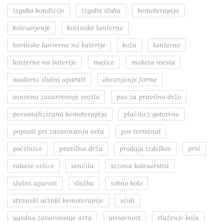
izguba kondicije
izguba sluha
kemoterapija
kolesarjenje
kovinske lanterne
kovinske lanterne na baterije
koža
lanterne
lanterne na baterije
majice
maketa mesta
moderni slušni aparati
ohranjanje forme
osnovno zavarovanje vozila
pas za pravilno držo
personalizirana kemoterapija
plačilo z gotovino
popusti pri zavarovanju avta
pos terminal
počitnice
pravilna drža
prodaja izdelkov
prsi
rakave celice
senčila
sezona kolesarstva
slušni aparati
služba
sobno kolo
stranski učinki kemoterapije
sčuh
ugodno zavarovanje avta
utrujenost
vlaženje kože