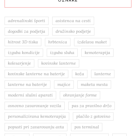
OZNAKE
adrenalinski športi
asistenca na cesti
dogodki za podjetja
družinsko podjetje
hitrost 3D tiska
hrbtenica
izdelava maket
izguba kondicije
izguba sluha
kemoterapija
kolesarjenje
kovinske lanterne
kovinske lanterne na baterije
koža
lanterne
lanterne na baterije
majice
maketa mesta
moderni slušni aparati
ohranjanje forme
osnovno zavarovanje vozila
pas za pravilno držo
personalizirana kemoterapija
plačilo z gotovino
popusti pri zavarovanju avta
pos terminal