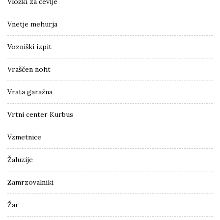
Vložki za čevlje
Vnetje mehurja
Vozniški izpit
Vraščen noht
Vrata garažna
Vrtni center Kurbus
Vzmetnice
Žaluzije
Zamrzovalniki
Žar