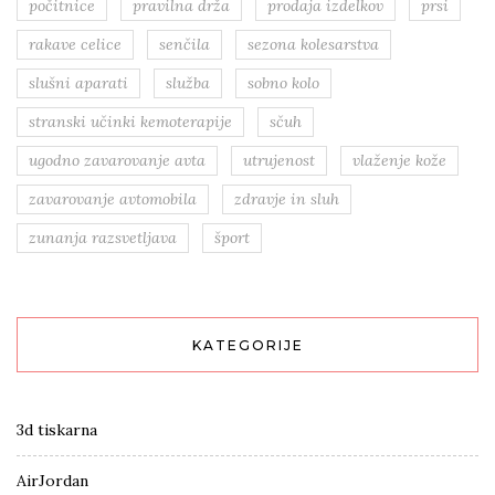
počitnice
pravilna drža
prodaja izdelkov
prsi
rakave celice
senčila
sezona kolesarstva
slušni aparati
služba
sobno kolo
stranski učinki kemoterapije
sčuh
ugodno zavarovanje avta
utrujenost
vlaženje kože
zavarovanje avtomobila
zdravje in sluh
zunanja razsvetljava
šport
KATEGORIJE
3d tiskarna
AirJordan