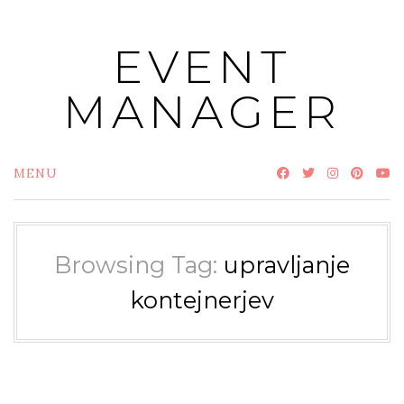
Skip
to
EVENT
content
MANAGER
MENU
Browsing Tag:
upravljanje
kontejnerjev