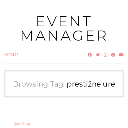
Skip
to
EVENT
content
MANAGER
MENU
Browsing Tag:
prestižne ure
Breitling