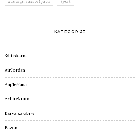
zunanja razsvetljava
šport
KATEGORIJE
3d tiskarna
AirJordan
Angleščina
Arhitektura
Barva za obrvi
Bazen