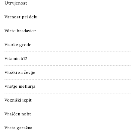
Utrujenost
Varnost pri delu
Vdrte bradavice
Visoke grede
Vitamin b12
Vložki za čevlje
Vnetje mehurja
Vozniški izpit
Vraščen noht
Vrata garažna