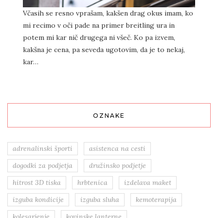
Včasih se resno vprašam, kakšen drag okus imam, ko
mi recimo v oči pade na primer breitling ura in
potem mi kar nič drugega ni všeč. Ko pa izvem,
kakšna je cena, pa seveda ugotovim, da je to nekaj,
kar…
OZNAKE
adrenalinski športi
asistenca na cesti
dogodki za podjetja
družinsko podjetje
hitrost 3D tiska
hrbtenica
izdelava maket
izguba kondicije
izguba sluha
kemoterapija
kolesarjenje
kovinske lanterne