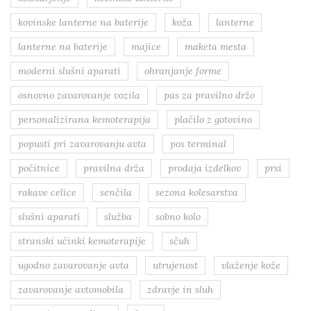
kovinske lanterne na baterije
koža
lanterne
lanterne na baterije
majice
maketa mesta
moderni slušni aparati
ohranjanje forme
osnovno zavarovanje vozila
pas za pravilno držo
personalizirana kemoterapija
plačilo z gotovino
popusti pri zavarovanju avta
pos terminal
počitnice
pravilna drža
prodaja izdelkov
prsi
rakave celice
senčila
sezona kolesarstva
slušni aparati
služba
sobno kolo
stranski učinki kemoterapije
sčuh
ugodno zavarovanje avta
utrujenost
vlaženje kože
zavarovanje avtomobila
zdravje in sluh