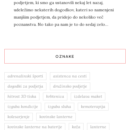
podjetjem, ki smo ga ustanovili nekaj let nazaj,
udeležimo nekaterih dogodkov, kateri so namenjeni
manjšim podjetjem, da pridejo do nekoliko več
poznanstva. No tako pa nam je to do sedaj zelo…
OZNAKE
adrenalinski športi
asistenca na cesti
dogodki za podjetja
družinsko podjetje
hitrost 3D tiska
hrbtenica
izdelava maket
izguba kondicije
izguba sluha
kemoterapija
kolesarjenje
kovinske lanterne
kovinske lanterne na baterije
koža
lanterne