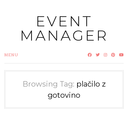
Skip
to
EVENT
content
MANAGER
MENU
Browsing Tag:
plačilo z
gotovino