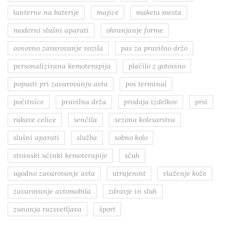
lanterne na baterije
majice
maketa mesta
moderni slušni aparati
ohranjanje forme
osnovno zavarovanje vozila
pas za pravilno držo
personalizirana kemoterapija
plačilo z gotovino
popusti pri zavarovanju avta
pos terminal
počitnice
pravilna drža
prodaja izdelkov
prsi
rakave celice
senčila
sezona kolesarstva
slušni aparati
služba
sobno kolo
stranski učinki kemoterapije
sčuh
ugodno zavarovanje avta
utrujenost
vlaženje kože
zavarovanje avtomobila
zdravje in sluh
zunanja razsvetljava
šport