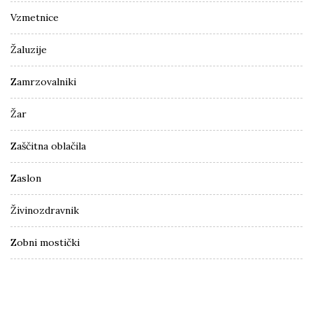
Vzmetnice
Žaluzije
Zamrzovalniki
Žar
Zaščitna oblačila
Zaslon
Živinozdravnik
Zobni mostički