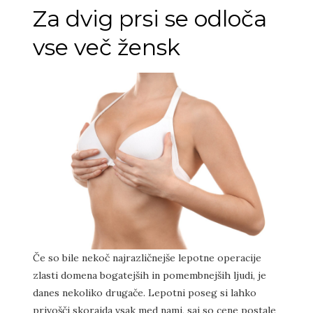
Za dvig prsi se odloča
vse več žensk
Če so bile nekoč najrazličnejše lepotne operacije
zlasti domena bogatejših in pomembnejših ljudi, je
danes nekoliko drugače. Lepotni poseg si lahko
privošči skorajda vsak med nami, saj so cene postale