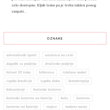
zelo dostopne. Kljub temu pa je treba takšen poseg
zaupati…
OZNAKE
adrenalinski športi
asistenca na cesti
dogodki za podjetja
družinsko podjetje
hitrost 3D tiska
hrbtenica
izdelava maket
izguba kondicije
izguba sluha
kemoterapija
kolesarjenje
kovinske lanterne
kovinske lanterne na baterije
koža
lanterne
lanterne na baterije
majice
maketa mesta