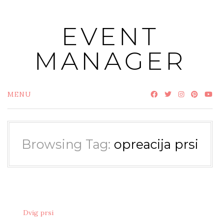
Skip
to
EVENT
content
MANAGER
MENU
Browsing Tag:
opreacija prsi
Dvig prsi