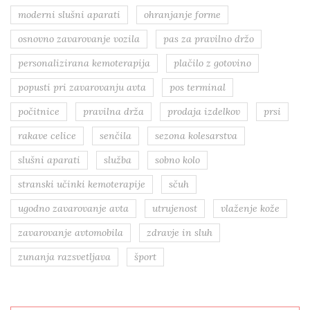
moderni slušni aparati
ohranjanje forme
osnovno zavarovanje vozila
pas za pravilno držo
personalizirana kemoterapija
plačilo z gotovino
popusti pri zavarovanju avta
pos terminal
počitnice
pravilna drža
prodaja izdelkov
prsi
rakave celice
senčila
sezona kolesarstva
slušni aparati
služba
sobno kolo
stranski učinki kemoterapije
sčuh
ugodno zavarovanje avta
utrujenost
vlaženje kože
zavarovanje avtomobila
zdravje in sluh
zunanja razsvetljava
šport