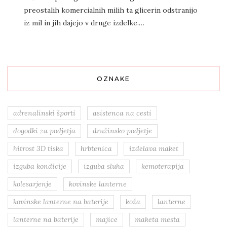
preostalih komercialnih milih ta glicerin odstranijo
iz mil in jih dajejo v druge izdelke.…
OZNAKE
adrenalinski športi
asistenca na cesti
dogodki za podjetja
družinsko podjetje
hitrost 3D tiska
hrbtenica
izdelava maket
izguba kondicije
izguba sluha
kemoterapija
kolesarjenje
kovinske lanterne
kovinske lanterne na baterije
koža
lanterne
lanterne na baterije
majice
maketa mesta