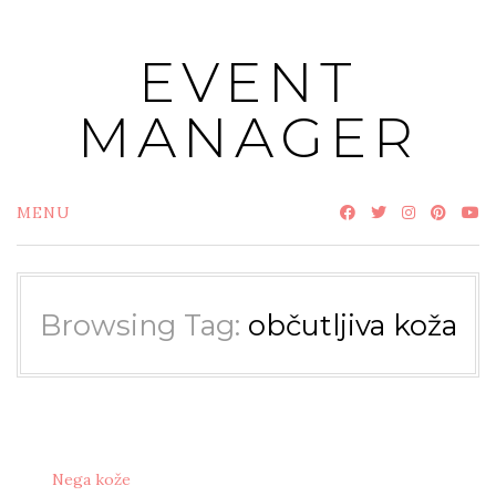
Skip
to
EVENT
content
MANAGER
MENU
Browsing Tag:
občutljiva koža
Nega kože