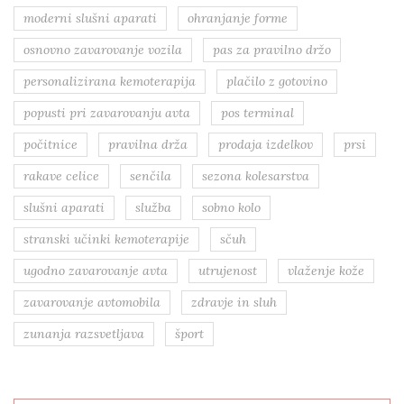
moderni slušni aparati
ohranjanje forme
osnovno zavarovanje vozila
pas za pravilno držo
personalizirana kemoterapija
plačilo z gotovino
popusti pri zavarovanju avta
pos terminal
počitnice
pravilna drža
prodaja izdelkov
prsi
rakave celice
senčila
sezona kolesarstva
slušni aparati
služba
sobno kolo
stranski učinki kemoterapije
sčuh
ugodno zavarovanje avta
utrujenost
vlaženje kože
zavarovanje avtomobila
zdravje in sluh
zunanja razsvetljava
šport