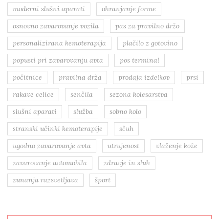
moderni slušni aparati
ohranjanje forme
osnovno zavarovanje vozila
pas za pravilno držo
personalizirana kemoterapija
plačilo z gotovino
popusti pri zavarovanju avta
pos terminal
počitnice
pravilna drža
prodaja izdelkov
prsi
rakave celice
senčila
sezona kolesarstva
slušni aparati
služba
sobno kolo
stranski učinki kemoterapije
sčuh
ugodno zavarovanje avta
utrujenost
vlaženje kože
zavarovanje avtomobila
zdravje in sluh
zunanja razsvetljava
šport