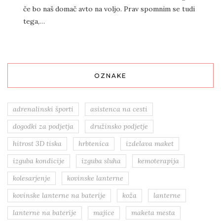
če bo naš domač avto na voljo. Prav spomnim se tudi
tega,…
OZNAKE
adrenalinski športi
asistenca na cesti
dogodki za podjetja
družinsko podjetje
hitrost 3D tiska
hrbtenica
izdelava maket
izguba kondicije
izguba sluha
kemoterapija
kolesarjenje
kovinske lanterne
kovinske lanterne na baterije
koža
lanterne
lanterne na baterije
majice
maketa mesta