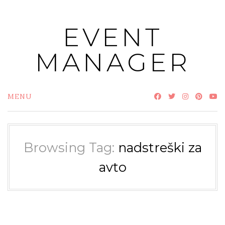
Skip
to
EVENT
content
MANAGER
MENU
Browsing Tag:
nadstreški za
avto