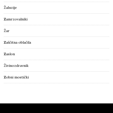
Žaluzije
Zamrzovalniki
Žar
Zaščitna oblačila
Zaslon
Živinozdravnik
Zobni mostički