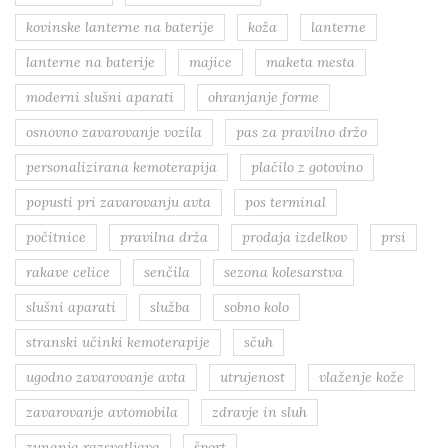
kovinske lanterne na baterije
koža
lanterne
lanterne na baterije
majice
maketa mesta
moderni slušni aparati
ohranjanje forme
osnovno zavarovanje vozila
pas za pravilno držo
personalizirana kemoterapija
plačilo z gotovino
popusti pri zavarovanju avta
pos terminal
počitnice
pravilna drža
prodaja izdelkov
prsi
rakave celice
senčila
sezona kolesarstva
slušni aparati
služba
sobno kolo
stranski učinki kemoterapije
sčuh
ugodno zavarovanje avta
utrujenost
vlaženje kože
zavarovanje avtomobila
zdravje in sluh
zunanja razsvetljava
šport