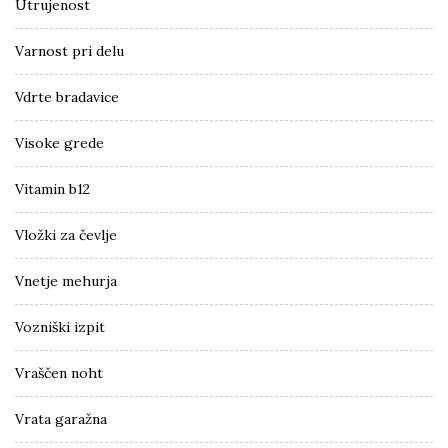
Utrujenost
Varnost pri delu
Vdrte bradavice
Visoke grede
Vitamin b12
Vložki za čevlje
Vnetje mehurja
Vozniški izpit
Vraščen noht
Vrata garažna