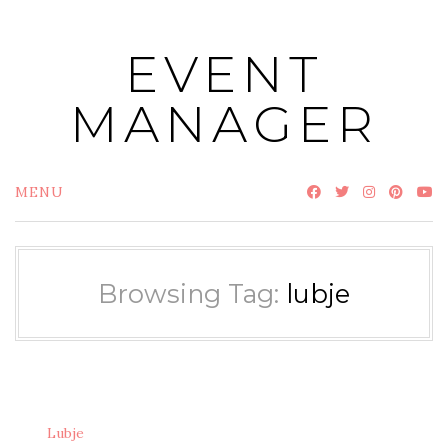
Skip
to
EVENT
content
MANAGER
MENU
Browsing Tag:
lubje
Lubje