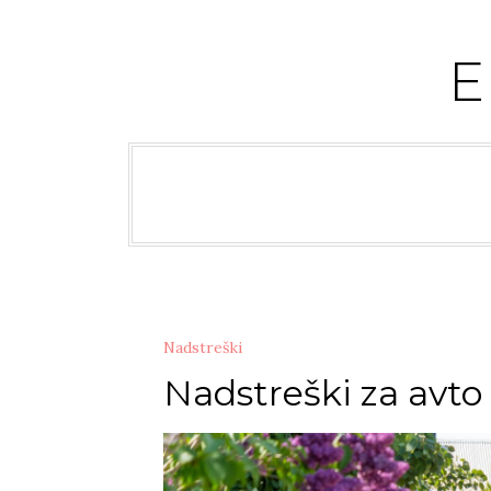
Skip
to
content
Nadstreški
Nadstreški za avto 