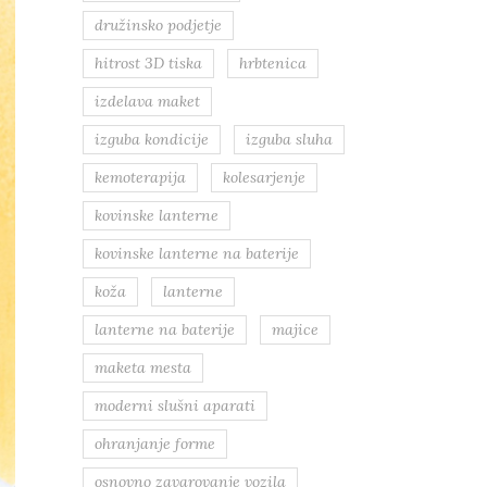
družinsko podjetje
hitrost 3D tiska
hrbtenica
izdelava maket
izguba kondicije
izguba sluha
kemoterapija
kolesarjenje
kovinske lanterne
kovinske lanterne na baterije
koža
lanterne
lanterne na baterije
majice
maketa mesta
moderni slušni aparati
ohranjanje forme
osnovno zavarovanje vozila