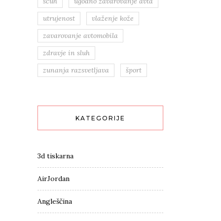
sčuh
ugodno zavarovanje avta
utrujenost
vlaženje kože
zavarovanje avtomobila
zdravje in sluh
zunanja razsvetljava
šport
KATEGORIJE
3d tiskarna
AirJordan
Angleščina