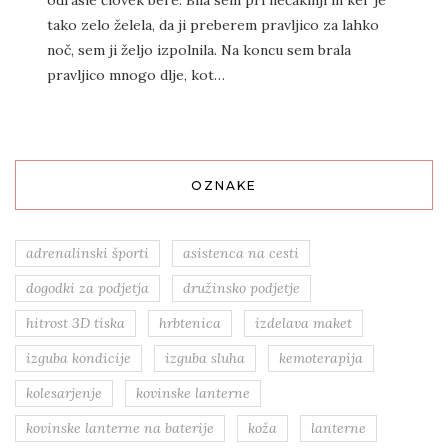
tako zelo želela, da ji preberem pravljico za lahko
noč, sem ji željo izpolnila. Na koncu sem brala
pravljico mnogo dlje, kot…
OZNAKE
adrenalinski športi
asistenca na cesti
dogodki za podjetja
družinsko podjetje
hitrost 3D tiska
hrbtenica
izdelava maket
izguba kondicije
izguba sluha
kemoterapija
kolesarjenje
kovinske lanterne
kovinske lanterne na baterije
koža
lanterne