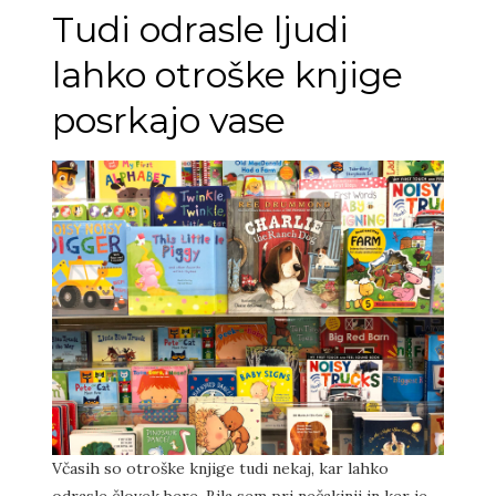
Tudi odrasle ljudi
lahko otroške knjige
posrkajo vase
Včasih so otroške knjige tudi nekaj, kar lahko
odrasle človek bere. Bila sem pri nečakinji in ker je