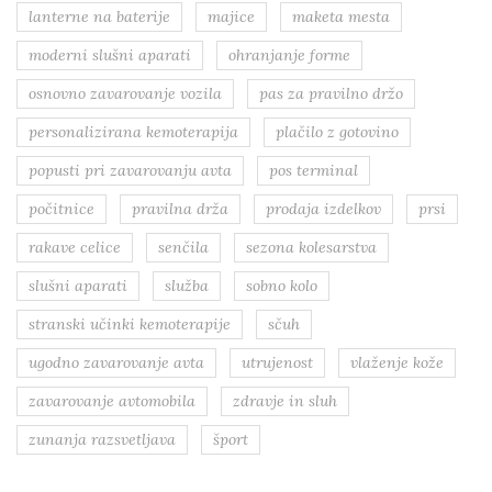
lanterne na baterije
majice
maketa mesta
moderni slušni aparati
ohranjanje forme
osnovno zavarovanje vozila
pas za pravilno držo
personalizirana kemoterapija
plačilo z gotovino
popusti pri zavarovanju avta
pos terminal
počitnice
pravilna drža
prodaja izdelkov
prsi
rakave celice
senčila
sezona kolesarstva
slušni aparati
služba
sobno kolo
stranski učinki kemoterapije
sčuh
ugodno zavarovanje avta
utrujenost
vlaženje kože
zavarovanje avtomobila
zdravje in sluh
zunanja razsvetljava
šport