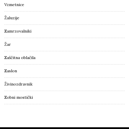
Vzmetnice
Žaluzije
Zamrzovalniki
Žar
Zaščitna oblačila
Zaslon
Živinozdravnik
Zobni mostički