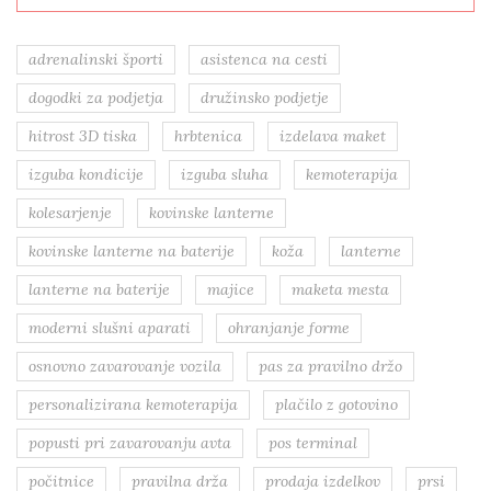
adrenalinski športi
asistenca na cesti
dogodki za podjetja
družinsko podjetje
hitrost 3D tiska
hrbtenica
izdelava maket
izguba kondicije
izguba sluha
kemoterapija
kolesarjenje
kovinske lanterne
kovinske lanterne na baterije
koža
lanterne
lanterne na baterije
majice
maketa mesta
moderni slušni aparati
ohranjanje forme
osnovno zavarovanje vozila
pas za pravilno držo
personalizirana kemoterapija
plačilo z gotovino
popusti pri zavarovanju avta
pos terminal
počitnice
pravilna drža
prodaja izdelkov
prsi