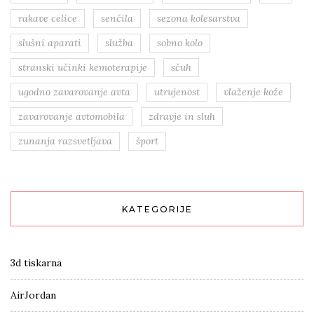
rakave celice
senčila
sezona kolesarstva
slušni aparati
služba
sobno kolo
stranski učinki kemoterapije
sčuh
ugodno zavarovanje avta
utrujenost
vlaženje kože
zavarovanje avtomobila
zdravje in sluh
zunanja razsvetljava
šport
KATEGORIJE
3d tiskarna
AirJordan