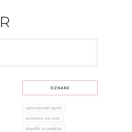
R
OZNAKE
adrenalinski športi
asistenca na cesti
dogodki za podjetja