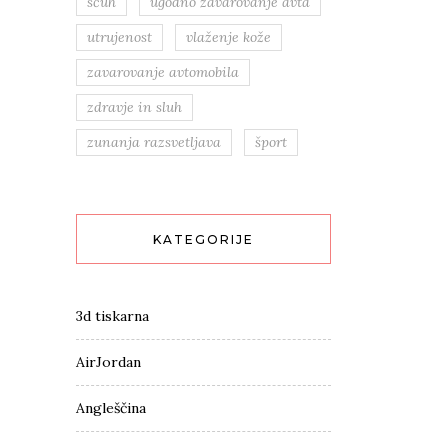
sčuh
ugodno zavarovanje avta
utrujenost
vlaženje kože
zavarovanje avtomobila
zdravje in sluh
zunanja razsvetljava
šport
KATEGORIJE
3d tiskarna
AirJordan
Angleščina