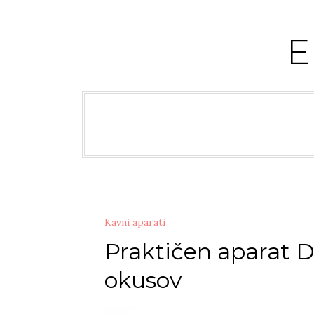
Skip
to
content
Kavni aparati
Praktičen aparat Do
okusov