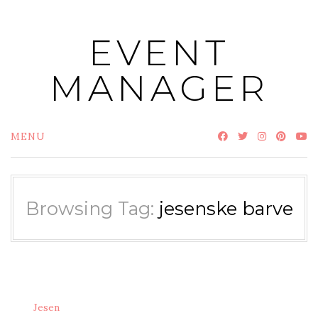
Skip
to
EVENT
content
MANAGER
MENU
Browsing Tag:
jesenske barve
Jesen