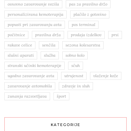
osnovno zavarovanje vozila
pas za pravilno držo
personalizirana kemoterapija
plačilo z gotovino
popusti pri zavarovanju avta
pos terminal
počitnice
pravilna drža
prodaja izdelkov
prsi
rakave celice
senčila
sezona kolesarstva
slušni aparati
služba
sobno kolo
stranski učinki kemoterapije
sčuh
ugodno zavarovanje avta
utrujenost
vlaženje kože
zavarovanje avtomobila
zdravje in sluh
zunanja razsvetljava
šport
KATEGORIJE