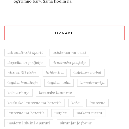
ogromno barv. Sama hodim na…
OZNAKE
adrenalinski športi
asistenca na cesti
dogodki za podjetja
družinsko podjetje
hitrost 3D tiska
hrbtenica
izdelava maket
izguba kondicije
izguba sluha
kemoterapija
kolesarjenje
kovinske lanterne
kovinske lanterne na baterije
koža
lanterne
lanterne na baterije
majice
maketa mesta
moderni slušni aparati
ohranjanje forme