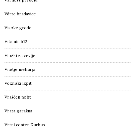
Varnost pri delu
Vdrte bradavice
Visoke grede
Vitamin b12
Vložki za čevlje
Vnetje mehurja
Vozniški izpit
Vraščen noht
Vrata garažna
Vrtni center Kurbus