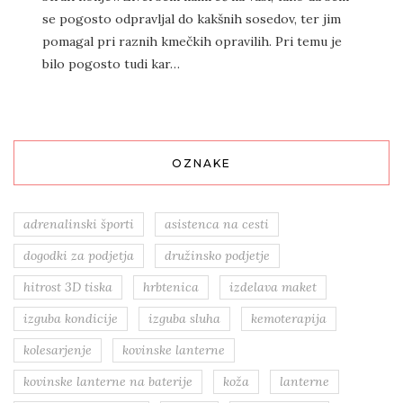
se pogosto odpravljal do kakšnih sosedov, ter jim
pomagal pri raznih kmečkih opravilih. Pri temu je
bilo pogosto tudi kar…
OZNAKE
adrenalinski športi
asistenca na cesti
dogodki za podjetja
družinsko podjetje
hitrost 3D tiska
hrbtenica
izdelava maket
izguba kondicije
izguba sluha
kemoterapija
kolesarjenje
kovinske lanterne
kovinske lanterne na baterije
koža
lanterne