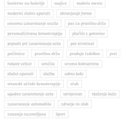
lanterne na baterije
majice
maketa mesta
moderni slušni aparati
ohranjanje forme
osnovno zavarovanje vozila
pas za pravilno držo
personalizirana kemoterapija
plačilo z gotovino
popusti pri zavarovanju avta
pos terminal
počitnice
pravilna drža
prodaja izdelkov
prsi
rakave celice
senčila
sezona kolesarstva
slušni aparati
služba
sobno kolo
stranski učinki kemoterapije
sčuh
ugodno zavarovanje avta
utrujenost
vlaženje kože
zavarovanje avtomobila
zdravje in sluh
zunanja razsvetljava
šport