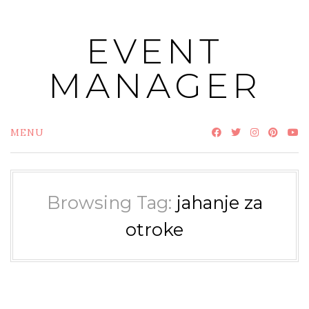
Skip
to
EVENT
content
MANAGER
MENU
Browsing Tag:
jahanje za
otroke