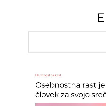
Skip
to
content
Osebnostna rast
Osebnostna rast je
človek za svojo sre