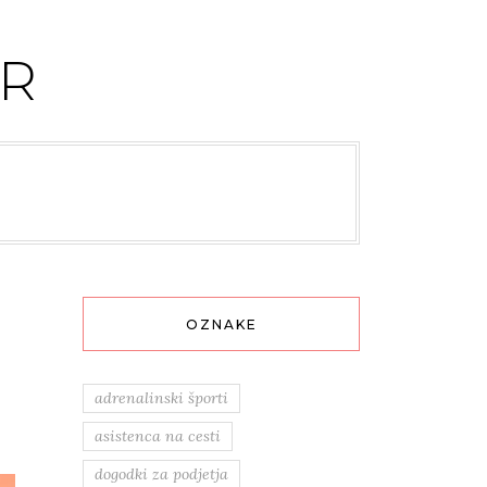
R
OZNAKE
adrenalinski športi
asistenca na cesti
dogodki za podjetja