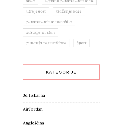
sčuh
ugodno zavarovanje avta
utrujenost
vlaženje kože
zavarovanje avtomobila
zdravje in sluh
zunanja razsvetljava
šport
KATEGORIJE
3d tiskarna
AirJordan
Angleščina