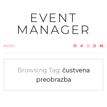
Skip
to
EVENT
content
MANAGER
MENU
Browsing Tag:
čustvena
preobrazba