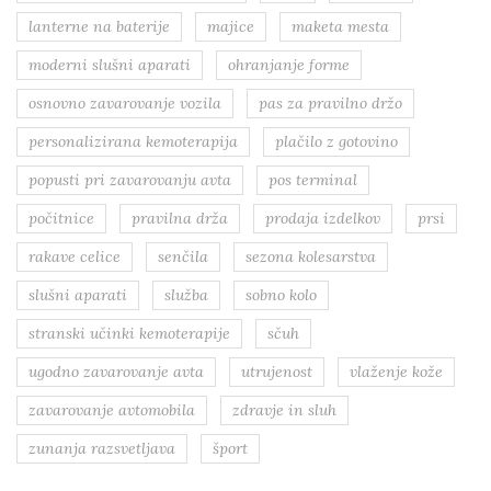
lanterne na baterije
majice
maketa mesta
moderni slušni aparati
ohranjanje forme
osnovno zavarovanje vozila
pas za pravilno držo
personalizirana kemoterapija
plačilo z gotovino
popusti pri zavarovanju avta
pos terminal
počitnice
pravilna drža
prodaja izdelkov
prsi
rakave celice
senčila
sezona kolesarstva
slušni aparati
služba
sobno kolo
stranski učinki kemoterapije
sčuh
ugodno zavarovanje avta
utrujenost
vlaženje kože
zavarovanje avtomobila
zdravje in sluh
zunanja razsvetljava
šport