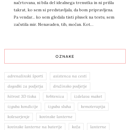
načrtovana, ni bila del idealnega trenutka in ni prišla
takrat, ko sem si predstavljala, da bom pripravljena.
Pa vendar... ko sem gledala tisti plusek na testu, sem
začutila mir. Nenavaden, tih, močan. Kot…
OZNAKE
adrenalinski športi
asistenca na cesti
dogodki za podjetja
družinsko podjetje
hitrost 3D tiska
hrbtenica
izdelava maket
izguba kondicije
izguba sluha
kemoterapija
kolesarjenje
kovinske lanterne
kovinske lanterne na baterije
koža
lanterne