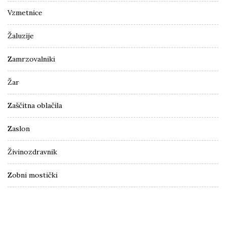
Vzmetnice
Žaluzije
Zamrzovalniki
Žar
Zaščitna oblačila
Zaslon
Živinozdravnik
Zobni mostički